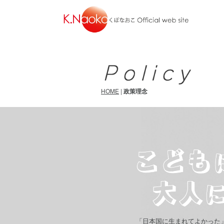
k
HOME
|
政策理念
「日本国に生まれてよかった