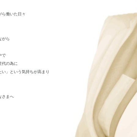
がら働いた日々
ながら
中で
世代の為に
たい」という気持ちが高まり
。
なさまへ